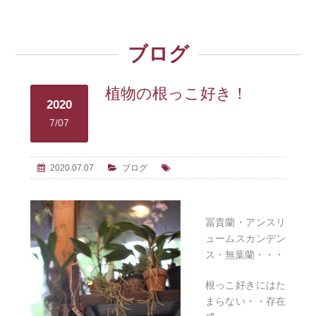
ブログ
植物の根っこ好き！
2020
7/07
2020.07.07
ブログ
冨貴蘭・アンスリ
ュームスカンデン
ス・無葉蘭・・・
根っこ好きにはた
まらない・・存在