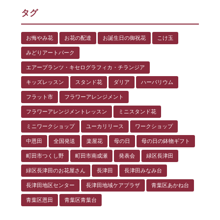
タグ
お悔やみ花
お花の配達
お誕生日の御祝花
こけ玉
みどりアートパーク
エアープランツ・キセログラフィカ・チランジア
キッズレッスン
スタンド花
ダリア
ハーバリウム
フラット市
フラワーアレンジメント
フラワーアレンジメントレッスン
ミニスタンド花
ミニワークショップ
ユーカリリース
ワークショップ
中恩田
全国発送
楽屋花
母の日
母の日の鉢物ギフト
町田市つくし野
町田市南成瀬
発表会
緑区長津田
緑区長津田のお花屋さん
長津田
長津田みなみ台
長津田地区センター
長津田地域ケアプラザ
青葉区あかね台
青葉区恩田
青葉区青葉台