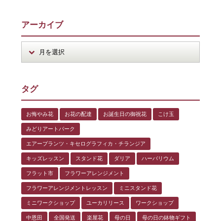
アーカイブ
タグ
お悔やみ花
お花の配達
お誕生日の御祝花
こけ玉
みどりアートパーク
エアープランツ・キセログラフィカ・チランジア
キッズレッスン
スタンド花
ダリア
ハーバリウム
フラット市
フラワーアレンジメント
フラワーアレンジメントレッスン
ミニスタンド花
ミニワークショップ
ユーカリリース
ワークショップ
中恩田
全国発送
楽屋花
母の日
母の日の鉢物ギフト