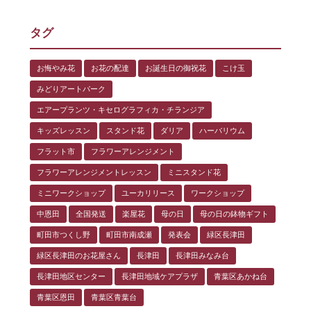
タグ
お悔やみ花
お花の配達
お誕生日の御祝花
こけ玉
みどりアートパーク
エアープランツ・キセログラフィカ・チランジア
キッズレッスン
スタンド花
ダリア
ハーバリウム
フラット市
フラワーアレンジメント
フラワーアレンジメントレッスン
ミニスタンド花
ミニワークショップ
ユーカリリース
ワークショップ
中恩田
全国発送
楽屋花
母の日
母の日の鉢物ギフト
町田市つくし野
町田市南成瀬
発表会
緑区長津田
緑区長津田のお花屋さん
長津田
長津田みなみ台
長津田地区センター
長津田地域ケアプラザ
青葉区あかね台
青葉区恩田
青葉区青葉台